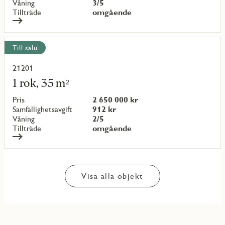
Våning
3/5
Tillträde
omgående
Till salu
21201
Läs
mer
1 rok, 35 m²
om
objekt
Pris
2 650 000 kr
{objectNumber}
Samfällighetsavgift
912 kr
Våning
2/5
Tillträde
omgående
Visa alla objekt