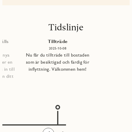
Tidslinje
älls
Tillträde
2025-10-08
e nya
Nu får du tillträde till bostaden
per en
som är besiktigad och färdig för
 in till
inflyttning. Välkommen hem!
an ditt