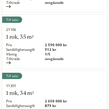
Tillträde
omgående
Till salu
21106
Läs
mer
1 rok, 35 m²
om
objekt
Pris
2 590 000 kr
{objectNumber}
Samfällighetsavgift
912 kr
Våning
1/5
Tillträde
omgående
Till salu
11301
Läs
mer
1 rok, 34 m²
om
objekt
Pris
2 650 000 kr
{objectNumber}
Samfällighetsavgift
879 kr