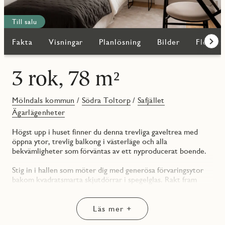
Till salu
Fakta
Visningar
Planlösning
Bilder
Fler bo
Fram
3 rok, 78 m²
Mölndals kommun
/
Södra Toltorp
/
Safjället
Ägarlägenheter
Högst upp i huset finner du denna trevliga gaveltrea med
öppna ytor, trevlig balkong i västerläge och alla
bekvämligheter som förväntas av ett nyproducerat boende.
Stig in i hallen som möter dig med generösa förvaringsytor
bakom kvadratsmarta skjutdörrar i spegelglas. Rakt fram
finner du bostadens största sovrum med förvaring i
skjutdörrsgarderob längs ena väggen och gott om plats för
sängmöbel och nattduksbord. Vägg i vägg ligger även det
Läs mer +
andra sovrummet som nås via den passage som leder fram till