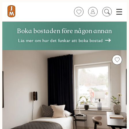
Meny
Favoriter
Logga in
Sök
på
innehåll
Boka bostaden före någon annan
Läs mer om hur det funkar att boka bostad
Favorit