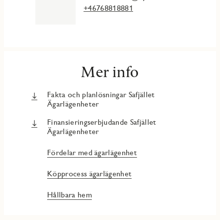
snabbt och lätt till både Göteborg och Mölndal centrum.
+46768818881
Mer info
Fakta och planlösningar Safjället
Ägarlägenheter
Finansieringserbjudande Safjället
Ägarlägenheter
Fördelar med ägarlägenhet
Köpprocess ägarlägenhet
Hållbara hem