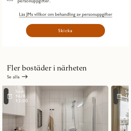
personuppgifter.
Läs JMs villkor om behandling av personuppgifter
Skicka
Fler bostäder i närheten
Se alla
Läs
Läs
Sön
Sö
mer
mer
ritmarkering
Favoritmarker
16/8
16
om
om
13:00
13
objekt
objekt
11102
11006