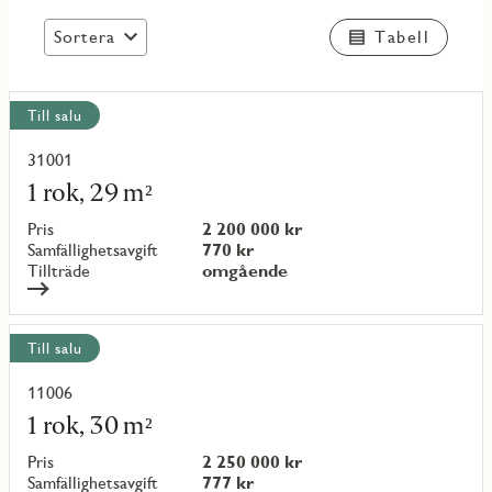
Sortera
Tabell
Visa
Till salu
alla
objekt
31001
Läs
mer
1 rok, 29 m²
om
objekt
Pris
2 200 000 kr
{objectNumber}
Samfällighetsavgift
770 kr
Tillträde
omgående
Till salu
11006
Läs
mer
1 rok, 30 m²
om
objekt
Pris
2 250 000 kr
{objectNumber}
Samfällighetsavgift
777 kr