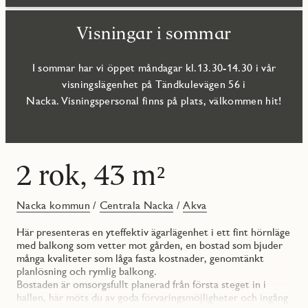
Visningar i sommar
I sommar har vi öppet måndagar kl.13.30-14.30 i vår
visningslägenhet på Tändkulevägen 56 i
Nacka. Visningspersonal finns på plats, välkommen hit!
2 rok, 43 m²
Nacka kommun
/
Centrala Nacka
/
Akva
Här presenteras en yteffektiv ägarlägenhet i ett fint hörnläge
med balkong som vetter mot gården, en bostad som bjuder
många kvaliteter som låga fasta kostnader, genomtänkt
planlösning och rymlig balkong.
Bostaden är omsorgsfullt planerad från första steget in i
hallen, här möts du av goda förvaringsmöjligheter och ingång