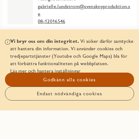
gabrielle.lundstrom@svensknyproduktion.s
e
08-12016546
Vi bryr oss om din integritet.
Vi söker därför samtycke
att hantera din information. Vi använder cookies och
Mer info
tredjepartstjänster (Youtube och Google Maps) bla för
att förbättra funktionaliteten på webbplatsen.
Fakta & planlösningar
Läs mer och hantera inställningar
Godkänn alla cookies
Att köpa av JM
Endast nödvändiga cookies
Läs mer om ägarlägenheter
JMs Trygghetspaket
In English - Buying a freehold apartment
In English - Security Package