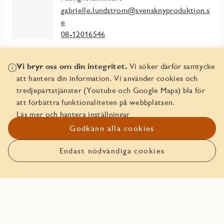
gabrielle.lundstrom@svensknyproduktion.s
e
08-12016546
Vi bryr oss om din integritet.
Vi söker därför samtycke
att hantera din information. Vi använder cookies och
Mer info
tredjepartstjänster (Youtube och Google Maps) bla för
att förbättra funktionaliteten på webbplatsen.
Fakta & planlösningar
Läs mer och hantera inställningar
Godkänn alla cookies
Att köpa av JM
Endast nödvändiga cookies
Läs mer om ägarlägenheter
JMs Trygghetspaket
In English - Buying a freehold apartment
In English - Security Package