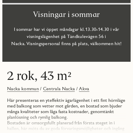
Visningar i sommar
I sommar har vi öppet måndagar kl.13.30-14.30 i vår
visningslägenhet på Tändkulevägen 56 i
Nacka. Visningspersonal finns på plats, välkommen hit!
2 rok, 43 m²
Nacka kommun
/
Centrala Nacka
/
Akva
Här presenteras en yteffektiv ägarlägenhet i ett fint hörnläge
med balkong som vetter mot gården, en bostad som bjuder
många kvaliteter som låga fasta kostnader, genomtänkt
planlösning och rymlig balkong.
Bostaden är omsorgsfullt planerad från första steget in i
hallen, här möts du av goda förvaringsmöjligheter och ingång