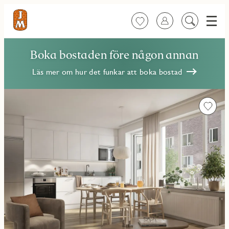
Meny
Favoriter
Logga in
Sök
på
innehåll
Boka bostaden före någon annan
Läs mer om hur det funkar att boka bostad
Favorit