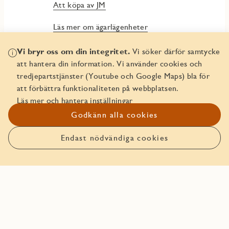
Att köpa av JM
Läs mer om ägarlägenheter
JMs Trygghetspaket
Vi bryr oss om din integritet.
Vi söker därför samtycke
att hantera din information. Vi använder cookies och
In English - Buying a freehold apartment
tredjepartstjänster (Youtube och Google Maps) bla för
att förbättra funktionaliteten på webbplatsen.
In English - Security Package
Läs mer och hantera inställningar
Godkänn alla cookies
Endast nödvändiga cookies
Anmäl intresse
Boka bostaden före någon
annan!
Den här bostaden går att boka. Läs mer om hur det funkar