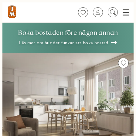
Meny
Favoriter
Logga in
Sök
på
innehåll
Boka bostaden före någon annan
Läs mer om hur det funkar att boka bostad
Favorit