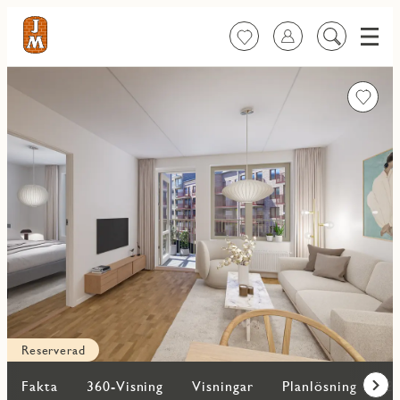
Meny
Favoriter
Logga in
Sök
på
innehåll
Favorit
Reserverad
Fakta
360-Visning
Visningar
Planlösning
Bi
Fram