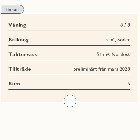
Bokad
Våning
8 / 8
Balkong
5 m², Söder
Takterrass
51 m², Nordost
Tillträde
preliminärt från mars 2028
Rum
5