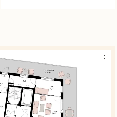
Se
alla
planskiss