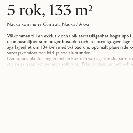
5 rok, 133 m²
Nacka kommun
/
Centrala Nacka
/
Akva
Välkommen till en exklusiv och unik terrasslägenhet högst upp i
utomhusmiljöer som omger bostaden och ett otroligt gavelläge me
ägarlägenhet om 134 kvm med två badrum, optimalt planerade kvad
vardagskomfort och härliga sociala stunder.
Den öppna planlösningen mellan kök och vardagsrum skapar ett na
större sällskap och generös soffgrupp. Från vardagsrummet och 
plats att visas på och den andra balkongen nås från det större s
Köket är smakfullt inrett med släta vita luckor, grå bänkskiva oc
belysning under väggskåpen för både funktion och stämning. De t
duschväggar i glas, kommod och förvaring. Det större badrumme
praktisk arbetsbänk.
Inredningen följer JM Originals tidlösa och eleganta uttryck, m
av kvalitet. Här finns plats för familjen, gäster och flexibilitet i 
grundutförandet och sätta sin egna prägel med tillval.
I kvarteret finns cykelrum, cykelmekarplats, miljörum samt inner
och natur. Med Nacka Forum, restauranger, skolor och framtide
kombinerar det bästa av två världar.
Ett unikt tillfälle att bo modernt, rymligt och med friheten som 