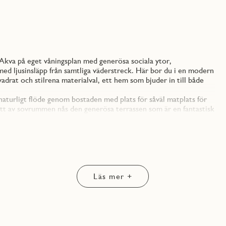
 Akva på eget våningsplan med generösa sociala ytor,
d ljusinsläpp från samtliga väderstreck. Här bor du i en modern
rat och stilrena materialval, ett hem som bjuder in till både
turligt flöde genom bostaden med plats för såväl matplats för
ett av sovrummen nås den generösa terrassen som är en fantastisk
ovrummet med möjlighet till lugna stunder in mot gården.
h rostfria vitvaror – självklart med integrerad diskmaskin och
vå badrummen är helkaklade i sobert vitt och grått, med
t är dessutom utrustat med tvättmaskin, torktumlare och
ed mattlackad ekparkett, ljusa väggar och en genomgående känsla
vardagen. Här finns det såklart möjlighet att avvika från
Läs mer +
gård – samtidigt som du bor med direkt närhet till både stadspuls
ns tunnelbana inom gångavstånd är detta ett hem som
bara en ägarlägenhet kan erbjuda – i ett av Nackas mest