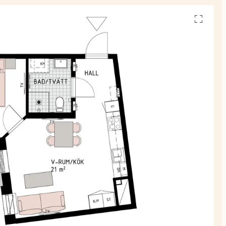
Se
alla
planskiss