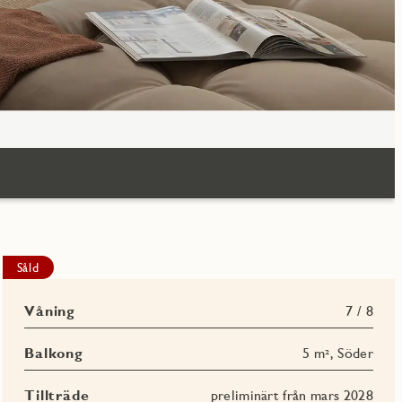
Såld
Våning
7 / 8
Balkong
5 m², Söder
Tillträde
preliminärt från mars 2028