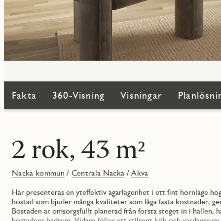
Fakta
360-Visning
Visningar
Planlösni
2 rok, 43 m²
Nacka kommun
/
Centrala Nacka
/
Akva
Här presenteras en yteffektiv ägarlägenhet i ett fint hörnläge hö
bostad som bjuder många kvaliteter som låga fasta kostnader, ge
Bostaden är omsorgsfullt planerad från första steget in i hallen, 
bostadens badrum. Vidare följer ett stilrent kök och vardagsrum i