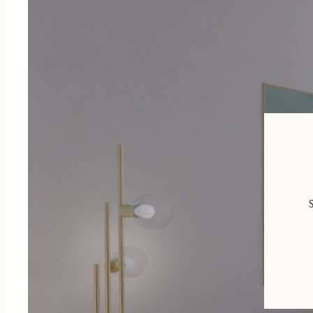
Nybroviken och blivande tunnelbana inom nära promenadavstån