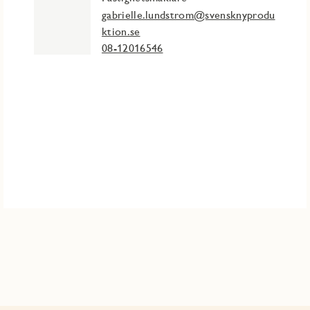
gabrielle.lundstrom@svensknyprodu
ktion.se
08-12016546