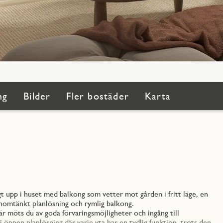
ng
Bilder
Fler bostäder
Karta
gt upp i huset med balkong som vetter mot gården i fritt läge, en
nomtänkt planlösning och rymlig balkong.
här möts du av goda förvaringsmöjligheter och ingång till
 öppen planlösning där varje yta har en tydlig funktion, trots den