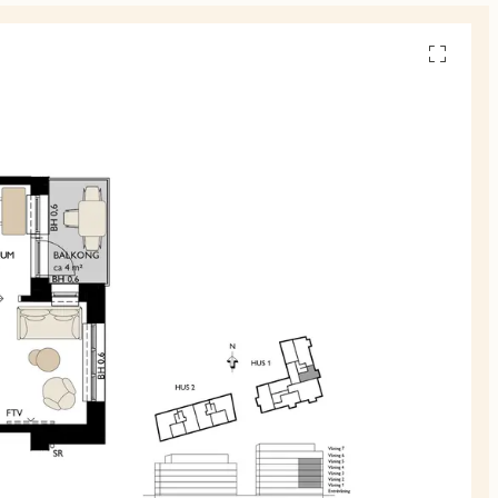
Se
alla
planskiss