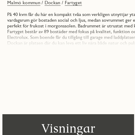
Malmö kommun
/
Dockan
/
Fartyget
På 40 kvm får du här en kompakt tvåa som verkligen utnyttjar yt
vardagsrum gör bostaden social och ljus, medan sovrummet ger en 
perfekt för frukost i morgonssolen. Badrummet är utrustat med 
Fartyget består av 89 bostäder med fokus på kvalitet, funktion 
Electrolux. Som boende får du tillgång till garage med laddplatser
Dockan är platsen där du kan leva ett liv nära både natur och pu
hornet, ett hem för dig som vill ha allt.
Visningar