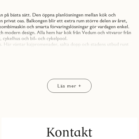
an på bästa sätt. Den öppna planlösningen mellan kök och
privat oas. Balkongen blir ett extra rum större delen av året,
kombimaskin och smarta förvaringslösningar gör vardagen enkel.
och modern design. Alla hem har kök från Vedum och vitvaror från
, cykelhus och bil- och cykelpool.
ls. Här väntar kajpromenader, salta dopp och stadens utbud runt
Läs mer +
Kontakt