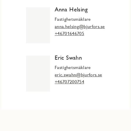
Anna Helsing
Fastighetsmäklare
anna.helsing@bjurfors.se
+46701646705
Eric Swahn
Fastighetsmäklare
eric.swahn@bjurfors.se
+46707200754