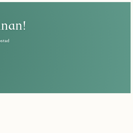
nnan!
ostad