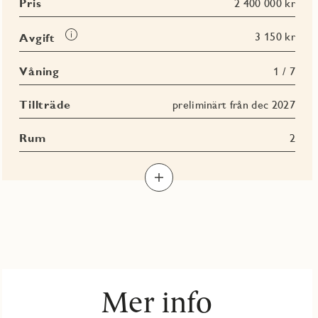
Pris
2 400 000 kr
Läs
3 150 kr
Avgift
mer
om
Våning
1 / 7
Avgift
Tillträde
preliminärt från dec 2027
Rum
2
Mer info