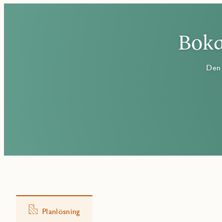
Boka
Den 
Planlösning