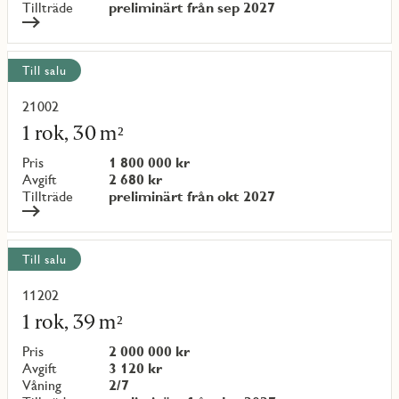
Tillträde
preliminärt från sep 2027
Till salu
21002
Läs
mer
1 rok, 30 m²
om
objekt
Pris
1 800 000 kr
{objectNumber}
Avgift
2 680 kr
Tillträde
preliminärt från okt 2027
Till salu
11202
Läs
mer
1 rok, 39 m²
om
objekt
Pris
2 000 000 kr
{objectNumber}
Avgift
3 120 kr
Våning
2/7