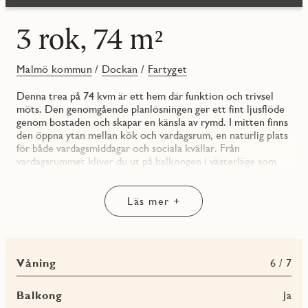
3 rok, 74 m²
Malmö kommun
/
Dockan
/
Fartyget
Denna trea på 74 kvm är ett hem där funktion och trivsel
möts. Den genomgående planlösningen ger ett fint ljusflöde
genom bostaden och skapar en känsla av rymd. I mitten finns
den öppna ytan mellan kök och vardagsrum, en naturlig plats
för både vardagsmiddagar och sociala kvällar. Från
vardagsrummet kliver du ut på balkongen i västerläge som
blir en härlig förlängning av hemmet, särskilt på
eftermiddagar och kvällar.
Två sovrum gör planlösningen flexibel och passar lika bra för
Läs mer +
paret som för den lilla familjen. Det större sovrummet har
bra förvaring och plats för dubbelsäng, medan det mindre
fungerar utmärkt som barnrum, gästrum eller hemmakontor.
Badrummet är smakfullt inrett och utrustat med både
Våning
6 / 7
tvättmaskin. En bostad som förenklar vardagen och samtidigt
känns modern och genomtänkt.
Fartyget är ett nyproduktionsprojekt med 89 hem där
Balkong
Ja
kvaliteten märks i varje detalj. Här får du kök från Vedum,