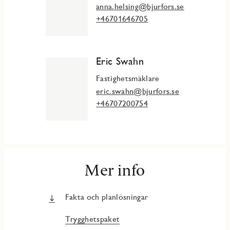
anna.helsing@bjurfors.se
+46701646705
Eric Swahn
Fastighetsmäklare
eric.swahn@bjurfors.se
+46707200754
Mer info
Fakta och planlösningar
Trygghetspaket