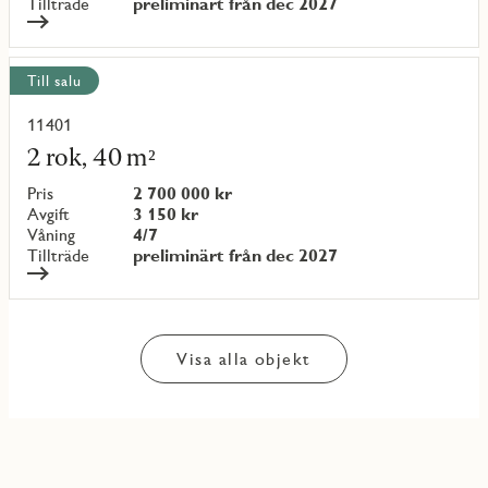
Tillträde
preliminärt från dec 2027
Till salu
11401
Läs
mer
2 rok, 40 m²
om
objekt
Pris
2 700 000 kr
{objectNumber}
Avgift
3 150 kr
Våning
4/7
Tillträde
preliminärt från dec 2027
Visa alla objekt