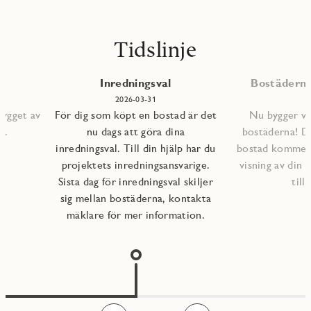
Tidslinje
Inredningsval
Bostäderna 
2026-03-31
bygget av
För dig som köpt en bostad är det
Nu bygger vi 
s.
nu dags att göra dina
bostäderna! D
inredningsval. Till din hjälp har du
bostad kommer a
projektets inredningsansvarige.
visning av din 
Sista dag för inredningsval skiljer
till
sig mellan bostäderna, kontakta
mäklare för mer information.