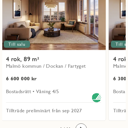
41403
41203
Till salu
Till s
4 rok, 89 m²
4 rok
Malmö kommun / Dockan / Fartyget
Malmö
6 600 000 kr
6 300
Bostadsrätt • Våning 4/5
Bostad
Tillträde preliminärt från sep 2027
Tilltr