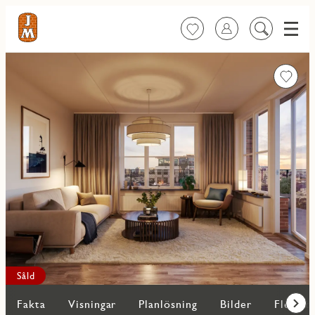
Meny
Favoriter
Logga in
Sök
på
innehåll
Favorit
Såld
Fakta
Visningar
Planlösning
Bilder
Fler bo
Fram