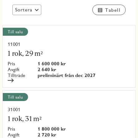
Sortera
Tabell
Visa
Till salu
alla
objekt
11001
Läs
mer
1 rok, 29 m²
om
objekt
Pris
1 600 000 kr
{objectNumber}
Avgift
2 640 kr
Tillträde
preliminärt från dec 2027
Till salu
31001
Läs
mer
1 rok, 31 m²
om
objekt
Pris
1 800 000 kr
{objectNumber}
Avgift
2 720 kr