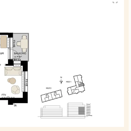
Se
alla
planskiss