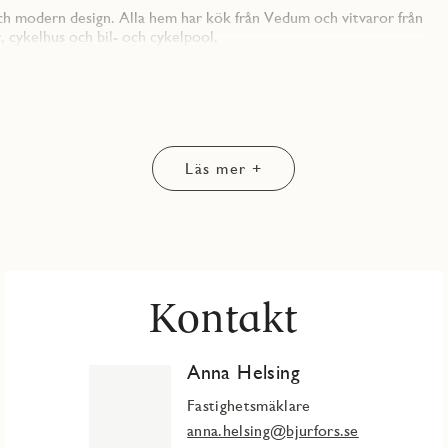
och modern design. Alla hem har kök från Vedum och vitvaror från
, cykelhus och bil- och cykelpool.
ls. Här väntar kajpromenader, salta dopp och stadens utbud runt
Läs mer +
Kontakt
Anna Helsing
Fastighetsmäklare
anna.helsing@bjurfors.se