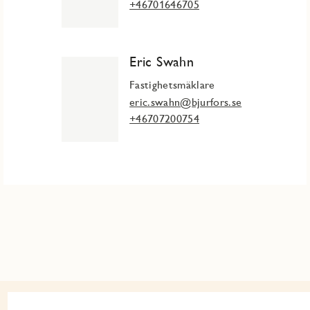
+46701646705
Eric Swahn
Fastighetsmäklare
eric.swahn@bjurfors.se
+46707200754