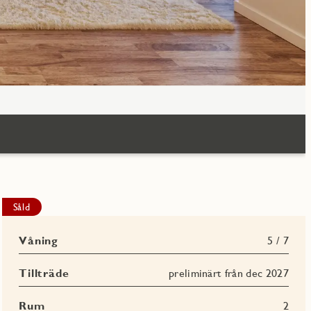
Såld
Våning
5 / 7
Tillträde
preliminärt från dec 2027
Rum
2