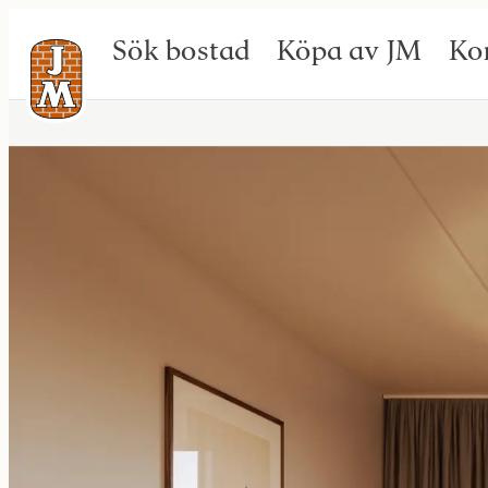
Sök bostad
Köpa av JM
Ko