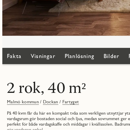
Fakta
Visningar
Planlösning
Bilder
2 rok, 40 m²
Malmö kommun
/
Dockan
/
Fartyget
På 40 kvm får du här en kompakt tvåa som verkligen utnyttjar yt
vardagsrum gör bostaden social och ljus, medan sovrummet ger en 
perfekt för både vardagskaffe och middagar i kvällssolen. Badru
gör vardagen enkel.