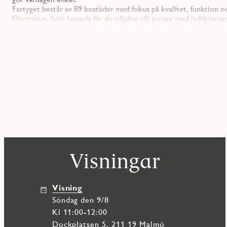
Fartyget består av 89 bostäder med fokus på kvalitet, funktion 
Electrolux. Som boende får du tillgång till garage med laddplatser
Dockan är platsen där du kan leva ett liv nära både natur och pu
hornet, ett hem för dig som vill ha allt.
Visningar
Visning
söndag den 9/8
Kl 11:00-12:00
Dockplatsen 5, 211 19 Malmö