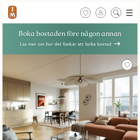
Meny
Favoriter
Logga in
Sök
på
innehåll
Boka bostaden före någon annan
Läs mer om hur det funkar att boka bostad
Favorit