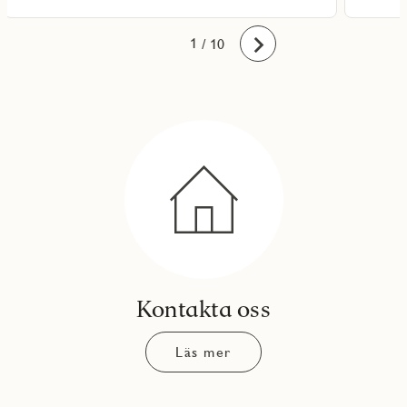
10
1
2
3
4
5
6
7
8
9
/ 10
Framåt
Kontakta oss
Läs mer