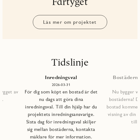
Fartyget
Läs mer om projektet
Tidslinje
Inredningsval
Bostäderna 
2026-03-31
bygget av
För dig som köpt en bostad är det
Nu bygger vi 
s.
nu dags att göra dina
bostäderna! D
inredningsval. Till din hjälp har du
bostad kommer a
projektets inredningsansvarige.
visning av din 
Sista dag för inredningsval skiljer
till
sig mellan bostäderna, kontakta
mäklare för mer information.