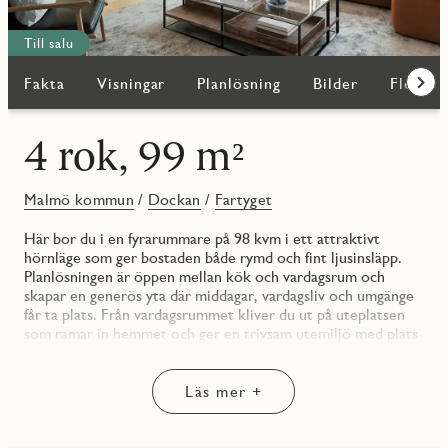
Till salu
Fakta
Visningar
Planlösning
Bilder
Fler bo
Fram
4 rok, 99 m²
Malmö kommun
/
Dockan
/
Fartyget
Här bor du i en fyrarummare på 98 kvm i ett attraktivt
hörnläge som ger bostaden både rymd och fint ljusinsläpp.
Planlösningen är öppen mellan kök och vardagsrum och
skapar en generös yta där middagar, vardagsliv och umgänge
får ta plats. Från vardagsrummet kliver du ut på uteplatsen
som ramar in hemmet och ger en trivsam utemiljö med plats
för både matbord och sittgrupp.
Tre sovrum gör bostaden flexibel och ger gott om utrymme
för familj, gäster eller hemmakontor. Vardagen underlättas
Läs mer +
av två badrum, där det större är utrustat med tvättmaskin,
torktumlare medan det andra fungerar som en smidig gäst
wc med dusch. Förvaringen är välplanerad med garderober