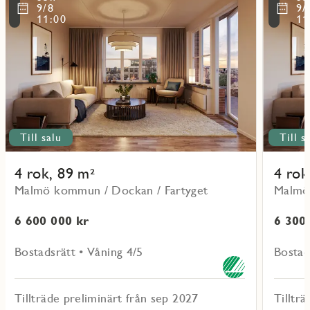
mer
mer
ritmarkering
Favoritmarker
9/8
9/
om
om
11:00
11
objekt
objekt
41403
41203
Till salu
Till s
4 rok, 89 m²
4 rok
Malmö kommun / Dockan / Fartyget
Malmö
6 600 000 kr
6 300
Bostadsrätt • Våning 4/5
Bostad
Tillträde preliminärt från sep 2027
Tilltr