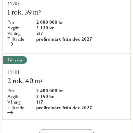
11202
Läs
mer
1 rok, 39 m²
om
objekt
Pris
2 000 000 kr
{objectNumber}
Avgift
3 120 kr
Våning
2/7
Tillträde
preliminärt från dec 2027
Till salu
11101
Läs
mer
2 rok, 40 m²
om
objekt
Pris
2 400 000 kr
{objectNumber}
Avgift
3 150 kr
Våning
1/7
Tillträde
preliminärt från dec 2027