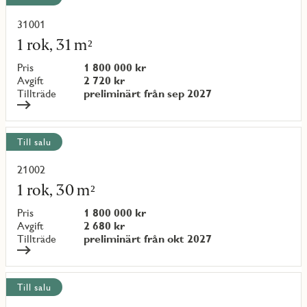
31001
Läs
mer
1 rok, 31 m²
om
objekt
Pris
1 800 000 kr
{objectNumber}
Avgift
2 720 kr
Tillträde
preliminärt från sep 2027
Till salu
21002
Läs
mer
1 rok, 30 m²
om
objekt
Pris
1 800 000 kr
{objectNumber}
Avgift
2 680 kr
Tillträde
preliminärt från okt 2027
Till salu