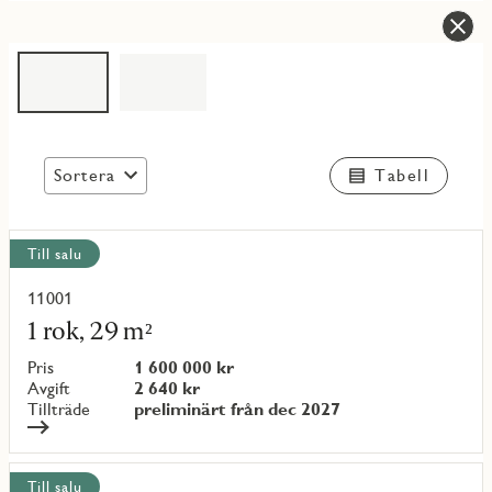
Sortera
Tabell
Visa
Till salu
alla
objekt
11001
Läs
mer
1 rok, 29 m²
om
objekt
Pris
1 600 000 kr
{objectNumber}
Avgift
2 640 kr
Tillträde
preliminärt från dec 2027
Till salu