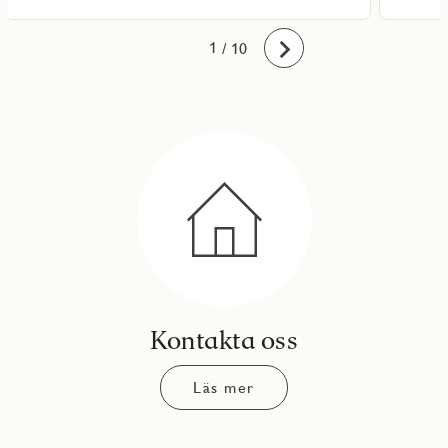
10
1
2
3
4
5
6
7
8
9
/ 10
Framåt
Kontakta oss
Läs mer