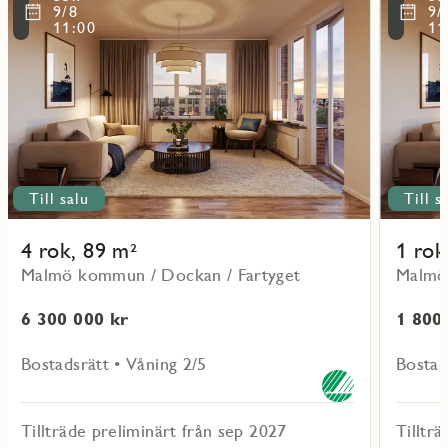
mer
mer
ritmarkering
Favoritmarker
9/8
9/
om
om
11:00
11
objekt
objekt
41203
31001
Till salu
Till s
4 rok, 89 m²
1 rok
Malmö kommun / Dockan / Fartyget
Malmö
6 300 000 kr
1 800
Bostadsrätt • Våning 2/5
Bostad
Tillträde preliminärt från sep 2027
Tilltr