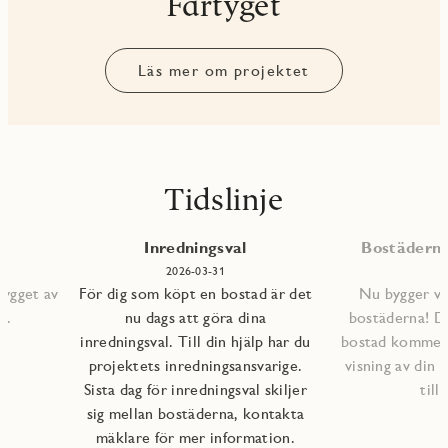
Fartyget
Läs mer om projektet
Tidslinje
Inredningsval
Bostäderna 
2026-03-31
bygget av
För dig som köpt en bostad är det
Nu bygger vi 
s.
nu dags att göra dina
bostäderna! D
inredningsval. Till din hjälp har du
bostad kommer a
projektets inredningsansvarige.
visning av din 
Sista dag för inredningsval skiljer
till
sig mellan bostäderna, kontakta
mäklare för mer information.