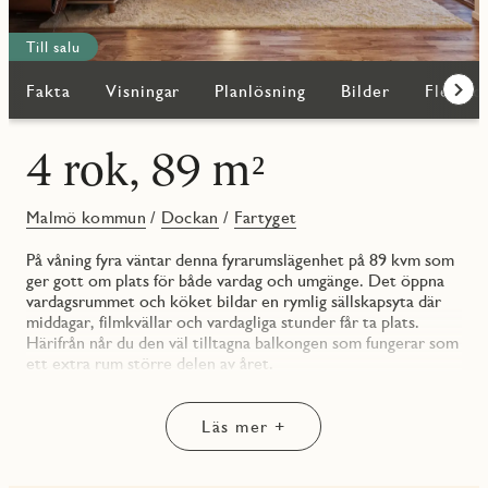
Till salu
Fakta
Visningar
Planlösning
Bilder
Fler bo
Fram
4 rok, 89 m²
Malmö kommun
/
Dockan
/
Fartyget
På våning fyra väntar denna fyrarumslägenhet på 89 kvm som
ger gott om plats för både vardag och umgänge. Det öppna
vardagsrummet och köket bildar en rymlig sällskapsyta där
middagar, filmkvällar och vardagliga stunder får ta plats.
Härifrån når du den väl tilltagna balkongen som fungerar som
ett extra rum större delen av året.
Planlösningen rymmer tre sovrum som ger flexibilitet för
familj, gästrum eller hemmakontor. Det större sovrummet
Läs mer +
fungerar utmärkt som master bedroom medan de två mindre
kan anpassas efter behov. Två badrum gör vardagen smidig.
Det större är utrustat med tvättmaskin och torktumlare,