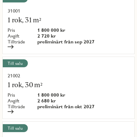
31001
Läs
mer
1 rok, 31 m²
om
objekt
Pris
1 800 000 kr
{objectNumber}
Avgift
2 720 kr
Tillträde
preliminärt från sep 2027
Till salu
21002
Läs
mer
1 rok, 30 m²
om
objekt
Pris
1 800 000 kr
{objectNumber}
Avgift
2 680 kr
Tillträde
preliminärt från okt 2027
Till salu