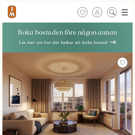
Meny
Favoriter
Logga in
Sök
på
innehåll
Boka bostaden före någon annan
Läs mer om hur det funkar att boka bostad
Favorit