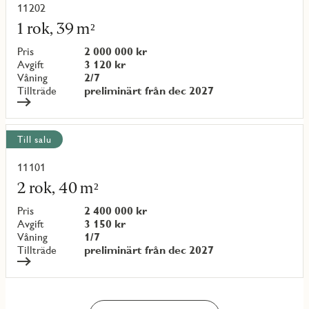
11202
Läs
mer
1 rok, 39 m²
om
objekt
Pris
2 000 000 kr
{objectNumber}
Avgift
3 120 kr
Våning
2/7
Tillträde
preliminärt från dec 2027
Till salu
11101
Läs
mer
2 rok, 40 m²
om
objekt
Pris
2 400 000 kr
{objectNumber}
Avgift
3 150 kr
Våning
1/7
Tillträde
preliminärt från dec 2027