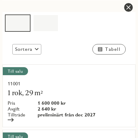
Sortera
Tabell
Visa
Till salu
alla
objekt
11001
Läs
mer
1 rok, 29 m²
om
objekt
Pris
1 600 000 kr
{objectNumber}
Avgift
2 640 kr
Tillträde
preliminärt från dec 2027
Till salu