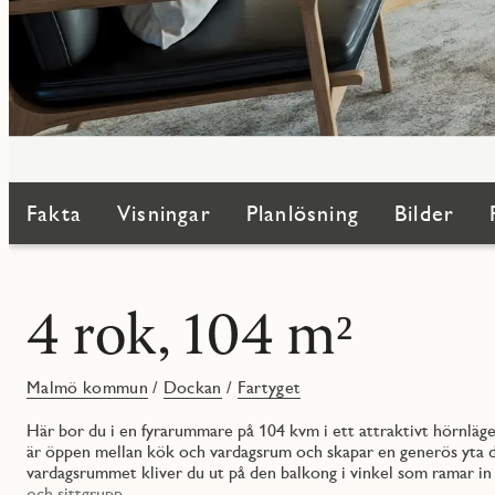
Fakta
Visningar
Planlösning
Bilder
4 rok, 104 m²
Malmö kommun
/
Dockan
/
Fartyget
Här bor du i en fyrarummare på 104 kvm i ett attraktivt hörnläge
är öppen mellan kök och vardagsrum och skapar en generös yta dä
vardagsrummet kliver du ut på den balkong i vinkel som ramar i
och sittgrupp.