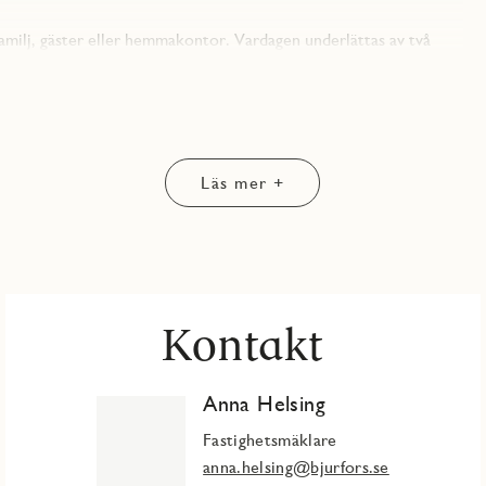
milj, gäster eller hemmakontor. Vardagen underlättas av två
e medan det andra fungerar som en smidig gäst wc med dusch.
om gör det enkelt att hålla ordning i hemmet.
darden är genomgående hög. Alla lägenheter har kök från Vedum,
tid. Som boende får du även tillgång till garage med laddplatser,
Läs mer +
v kajliv och citypuls. Här finns restauranger, service och
Kontakt
Anna Helsing
Fastighetsmäklare
anna.helsing@bjurfors.se