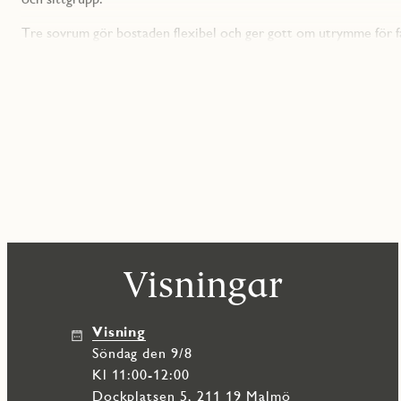
Tre sovrum gör bostaden flexibel och ger gott om utrymme för fa
badrum, där det större är utrustat med tvättmaskin, torktumlar
Förvaringen är välplanerad med garderober och en klädkammare s
Fartyget är ett nyproduktionsprojekt med 89 bostäder där stan
vitvaror från Electrolux och moderna materialval som håller över 
cykelhus samt både bil och cykelpool.
Dockan är en levande stadsdel som erbjuder en unik kombination a
promenadstråk längs vattnet alldeles nära hemmet.
Visningar
Visning
söndag den 9/8
Kl 11:00-12:00
Dockplatsen 5, 211 19 Malmö