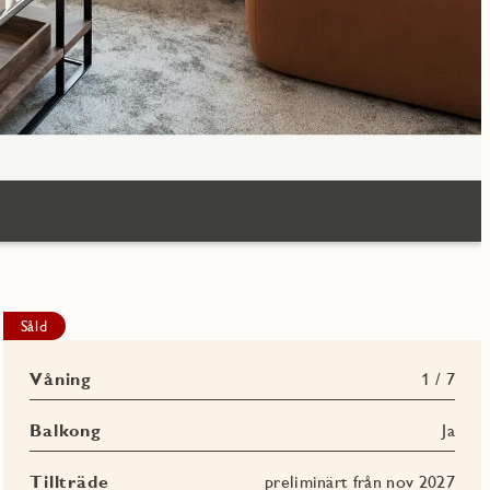
Såld
Våning
1 / 7
Balkong
Ja
Tillträde
preliminärt från nov 2027