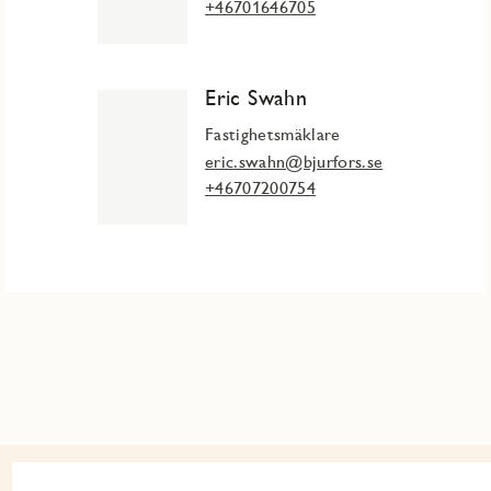
+46701646705
Eric Swahn
Fastighetsmäklare
eric.swahn@bjurfors.se
+46707200754