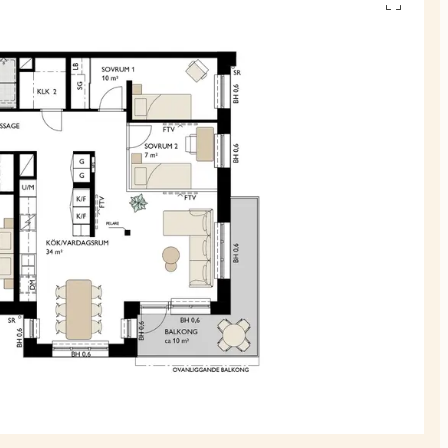
Se
alla
planskiss