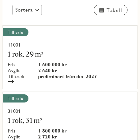
Sortera
Tabell
Visa
Till salu
alla
objekt
11001
Läs
mer
1 rok, 29 m²
om
objekt
Pris
1 600 000 kr
{objectNumber}
Avgift
2 640 kr
Tillträde
preliminärt från dec 2027
Till salu
31001
Läs
mer
1 rok, 31 m²
om
objekt
Pris
1 800 000 kr
{objectNumber}
Avgift
2 720 kr