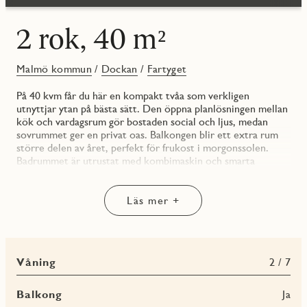
2 rok, 40 m²
Malmö kommun
/
Dockan
/
Fartyget
På 40 kvm får du här en kompakt tvåa som verkligen
utnyttjar ytan på bästa sätt. Den öppna planlösningen mellan
kök och vardagsrum gör bostaden social och ljus, medan
sovrummet ger en privat oas. Balkongen blir ett extra rum
större delen av året, perfekt för frukost i morgonssolen.
Badrummet är utrustat med kombimaskin och smarta
förvaringslösningar gör vardagen enkel.
Fartyget består av 89 bostäder med fokus på kvalitet,
funktion och modern design. Alla hem har kök från Vedum
Läs mer +
och vitvaror från Electrolux. Som boende får du tillgång till
garage med laddplatser, cykelhus och bil- och cykelpool.
Dockan är platsen där du kan leva ett liv nära både natur och
puls. Här väntar kajpromenader, salta dopp och stadens
Våning
2 / 7
utbud runt hornet, ett hem för dig som vill ha allt.
Balkong
Ja