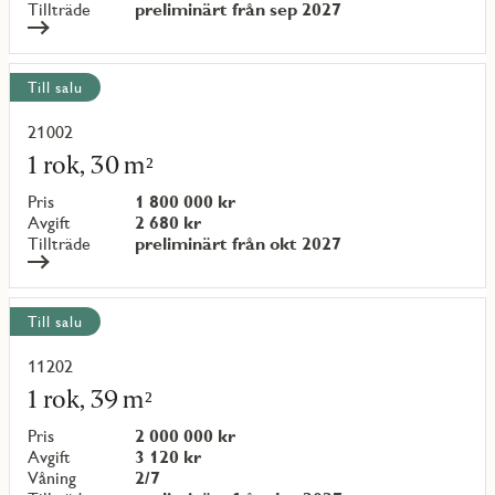
Tillträde
preliminärt från sep 2027
Till salu
21002
Läs
mer
1 rok, 30 m²
om
objekt
Pris
1 800 000 kr
{objectNumber}
Avgift
2 680 kr
Tillträde
preliminärt från okt 2027
Till salu
11202
Läs
mer
1 rok, 39 m²
om
objekt
Pris
2 000 000 kr
{objectNumber}
Avgift
3 120 kr
Våning
2/7