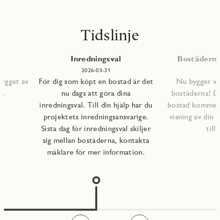
Tidslinje
Inredningsval
Bostäderna 
2026-03-31
bygget av
För dig som köpt en bostad är det
Nu bygger vi 
s.
nu dags att göra dina
bostäderna! D
inredningsval. Till din hjälp har du
bostad kommer a
projektets inredningsansvarige.
visning av din 
Sista dag för inredningsval skiljer
till
sig mellan bostäderna, kontakta
mäklare för mer information.