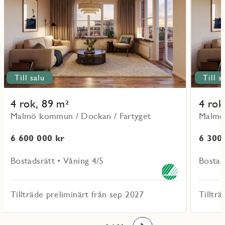
41403
41203
Till salu
Till s
4 rok, 89 m²
4 rok
Malmö kommun / Dockan / Fartyget
Malmö
6 600 000 kr
6 300
Bostadsrätt • Våning 4/5
Bostad
Tillträde preliminärt från sep 2027
Tilltr