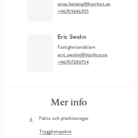
anna.helsing@bjurfors.se
+46701646705
Eric Swahn
Fastighetsmäklare
eric.swahn@bjurfors.se
+46707200754
Mer info
Fakta och planlösningar
Trygghetspaket