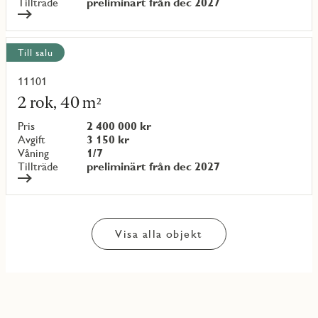
Tillträde
preliminärt från dec 2027
Till salu
11101
Läs
mer
2 rok, 40 m²
om
objekt
Pris
2 400 000 kr
{objectNumber}
Avgift
3 150 kr
Våning
1/7
Tillträde
preliminärt från dec 2027
Visa alla objekt