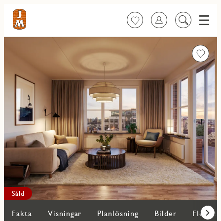
Meny
Favoriter
Logga in
Sök
på
innehåll
Favorit
Såld
Fakta
Visningar
Planlösning
Bilder
Fler bo
Fram