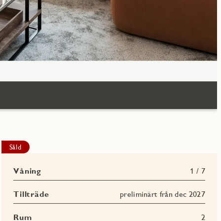
Såld
Våning
1 / 7
Tillträde
preliminärt från dec 2027
Rum
2