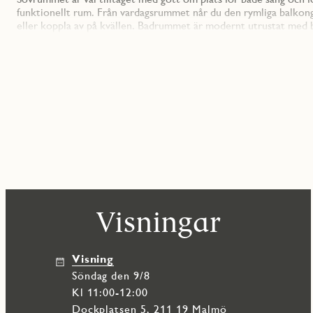
funktionellt rum. Från vardagsrummet når du den rymliga balkon
eller koppla av på kvällen. Badrummet är modernt utrustat med 
som resten av hemmet.
Fartyget är ett modernt bostadsprojekt med 89 hem i varierande s
Vedum, vitvarorna av Electrolux. I huset finns garage med laddpl
enkel och hållbar. Läget i Dockan ger dig det bästa av två världa
city bara några minuter bort.
Visningar
Visning
söndag den 9/8
Kl 11:00-12:00
Dockplatsen 5, 211 19 Malmö