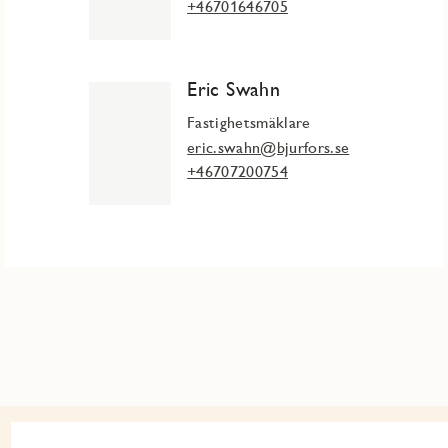
+46701646705
Eric Swahn
Fastighetsmäklare
eric.swahn@bjurfors.se
+46707200754