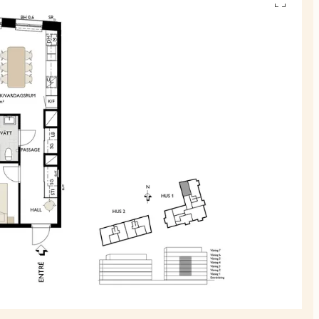
Se
alla
planskiss