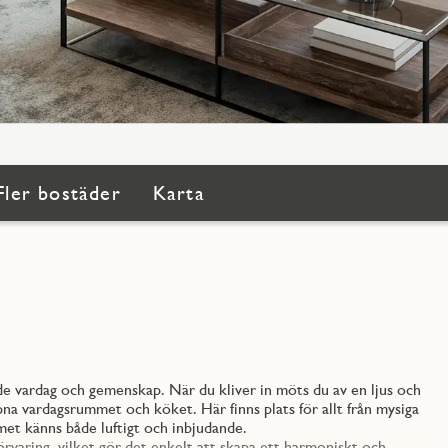
Fler bostäder
Karta
de vardag och gemenskap. När du kliver in möts du av en ljus och
pna vardagsrummet och köket. Här finns plats för allt från mysiga
met känns både luftigt och inbjudande.
örvaring, vilket gör det enkelt att skapa ett harmoniskt och