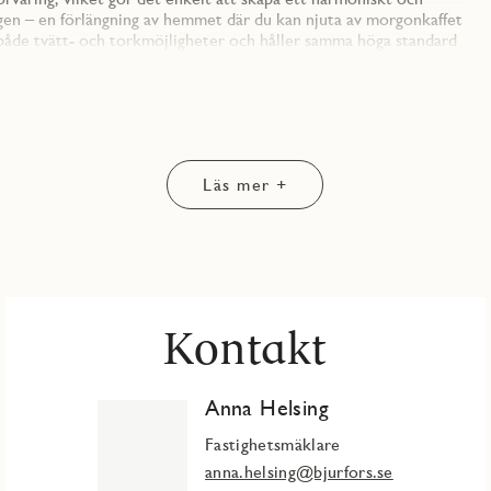
gen – en förlängning av hemmet där du kan njuta av morgonkaffet
både tvätt- och torkmöjligheter och håller samma höga standard
torlek, alla byggda med kvalitet i fokus. Köken levereras av
atser, cykelhus samt bil- och cykelpool som gör vardagen både
r – havets lugn och stadens puls, med restauranger, service och
Läs mer +
Kontakt
Anna Helsing
Fastighetsmäklare
anna.helsing@bjurfors.se