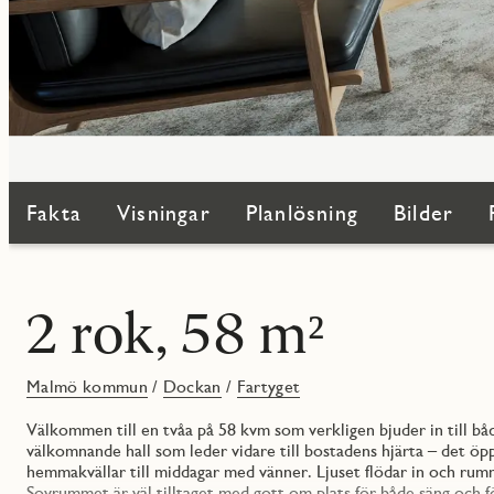
Fakta
Visningar
Planlösning
Bilder
2 rok, 58 m²
Malmö kommun
/
Dockan
/
Fartyget
Välkommen till en tvåa på 58 kvm som verkligen bjuder in till bå
välkomnande hall som leder vidare till bostadens hjärta – det öp
hemmakvällar till middagar med vänner. Ljuset flödar in och rum
Sovrummet är väl tilltaget med gott om plats för både säng och f